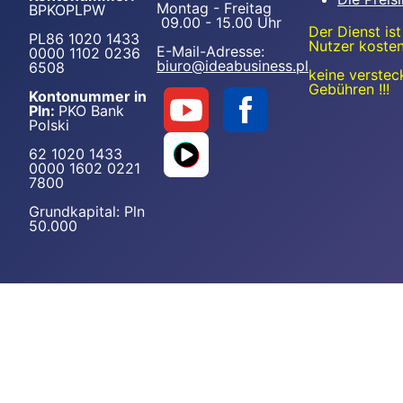
Montag - Freitag
BPKOPLPW
09.00 - 15.00 Uhr
Der Dienst ist
PL86 1020 1433
Nutzer kosten
E-Mail-Adresse:
0000 1102 0236
biuro@ideabusiness.pl
6508
keine verstec
Gebühren !!!
Kontonummer in
Pln:
PKO Bank
Polski
62 1020 1433
0000 1602 0221
7800
Grundkapital: Pln
50.000