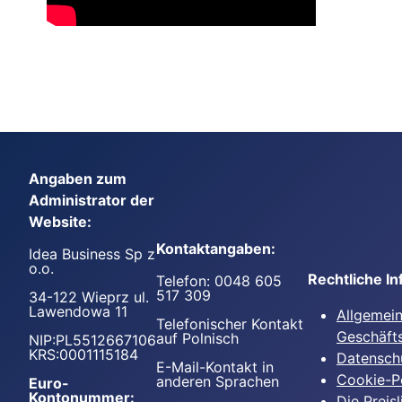
Angaben zum
Administrator der
Website:
Kontaktangaben:
Idea Business Sp z
o.o.
Rechtliche I
Telefon: 0048 605
517 309
34-122 Wieprz ul.
Lawendowa 11
Allgemei
Telefonischer Kontakt
Geschäft
auf Polnisch
NIP:PL5512667106
KRS:0001115184
Datenschu
E-Mail-Kontakt in
Cookie-Po
anderen Sprachen
Euro-
Kontonummer:
Die Preisl