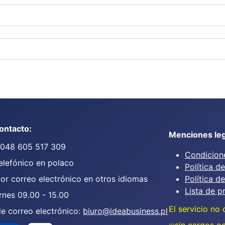
ontacto:
Menciones leg
0048 605 517 309
Condicione
elefónico en polaco
Política d
or correo electrónico en otros idiomas
Política d
Lista de p
rnes 09.00 - 15.00
El servicio no 
de correo electrónico:
biuro@ideabusiness.pl