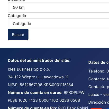
Categoría
Buscar
Datos del administrador del sitio:
Datos de c
Idea Business Sp z o.o.
Teléfono: 
34-122 Wieprz ul. Lawendowa 11
Contacto t
NIP:PL5512667106 KRS:0001115184
Contacto p
Número de cuenta en euros:
BPKOPLPW
Lunes - vie
PL86 1020 1433 0000 1102 0236 6508
Dirección 
Número de cuenta en Pln:
PKO Bank Polski