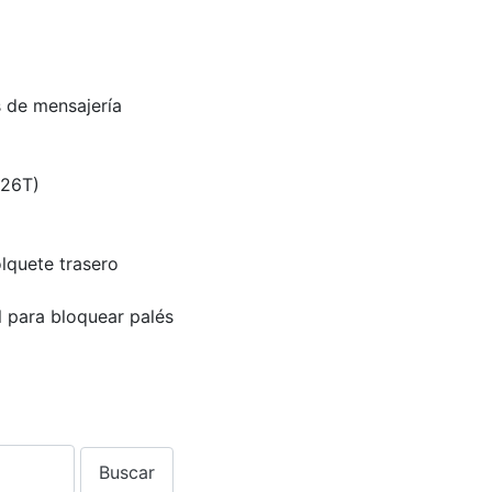
s de mensajería
 26T)
olquete trasero
l para bloquear palés