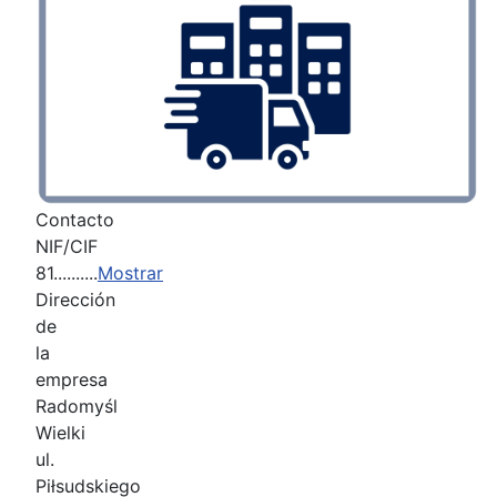
Contacto
NIF/CIF
81..........
Mostrar
Dirección
de
la
empresa
Radomyśl
Wielki
ul.
Piłsudskiego