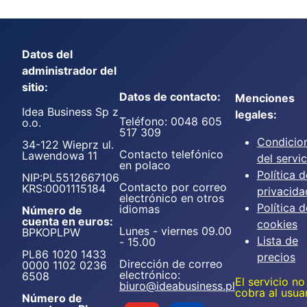
Datos del
administrador del
sitio:
Datos de contacto:
Menciones
Idea Business Sp z
legales:
Teléfono: 0048 605
o.o.
517 309
Condicio
34-122 Wieprz ul.
Contacto telefónico
Lawendowa 11
del servic
en polaco
Política d
NIP:PL5512667106
Contacto por correo
KRS:0001115184
privacida
electrónico en otros
Política d
idiomas
Número de
cuenta en euros:
cookies
Lunes - viernes 09.00
BPKOPLPW
Lista de
- 15.00
PL86 1020 1433
precios
Dirección de correo
0000 1102 0236
electrónico:
6508
El servicio no
biuro@ideabusiness.pl
cobra al usua
Número de