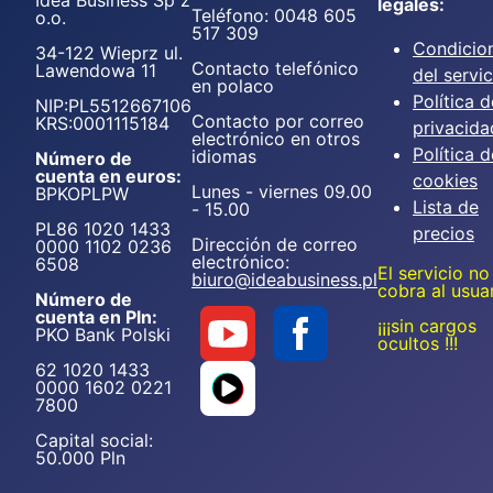
Idea Business Sp z
legales:
Teléfono: 0048 605
o.o.
517 309
Condicio
34-122 Wieprz ul.
Contacto telefónico
Lawendowa 11
del servic
en polaco
Política d
NIP:PL5512667106
Contacto por correo
KRS:0001115184
privacida
electrónico en otros
Política d
idiomas
Número de
cuenta en euros:
cookies
Lunes - viernes 09.00
BPKOPLPW
Lista de
- 15.00
PL86 1020 1433
precios
Dirección de correo
0000 1102 0236
electrónico:
6508
El servicio no
biuro@ideabusiness.pl
cobra al usua
Número de
cuenta en Pln:
¡¡¡sin cargos
PKO Bank Polski
ocultos !!!
62 1020 1433
0000 1602 0221
7800
Capital social:
50.000 Pln