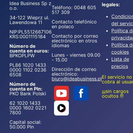
Idea Business Sp z
legales:
Teléfono: 0048 605
o.o.
517 309
Condicio
34-122 Wieprz ul.
Contacto telefónico
Lawendowa 11
del servic
en polaco
Política d
NIP:PL5512667106
Contacto por correo
KRS:0001115184
privacida
electrónico en otros
Política d
idiomas
Número de
cuenta en euros:
cookies
Lunes - viernes 09.00
BPKOPLPW
Lista de
- 15.00
PL86 1020 1433
precios
Dirección de correo
0000 1102 0236
electrónico:
6508
El servicio no
biuro@ideabusiness.pl
cobra al usua
Número de
cuenta en Pln:
¡¡¡sin cargos
PKO Bank Polski
ocultos !!!
62 1020 1433
0000 1602 0221
7800
Capital social:
50.000 Pln