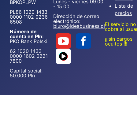
Lunes - viernes 09.00
BPKOPLPW
Lista de
- 15.00
PL86 1020 1433
precios
Dirección de correo
0000 1102 0236
electrónico:
6508
El servicio no
biuro@ideabusiness.pl
cobra al usua
Número de
cuenta en Pln:
¡¡¡sin cargos
PKO Bank Polski
ocultos !!!
62 1020 1433
0000 1602 0221
7800
Capital social:
50.000 Pln