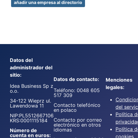
añadir una empresa al directorio
Datos del
administrador del
sitio:
Datos de contacto:
Menciones
Idea Business Sp z
legales:
Teléfono: 0048 605
o.o.
517 309
Condicio
34-122 Wieprz ul.
Contacto telefónico
Lawendowa 11
del servic
en polaco
Política d
NIP:PL5512667106
Contacto por correo
KRS:0001115184
privacida
electrónico en otros
Política d
idiomas
Número de
cuenta en euros:
cookies