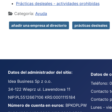
Prácticas desleales - actividades prohibidas
Detalles
Categoría:
Ayuda
añadir una empresa al directorio
prácticas desleales
Datos del administrador del sitio:
Datos de c
Idea Business Sp z o.o.
Teléfono: 
34-122 Wieprz ul. Lawendowa 11
Contacto t
NIP:PL5512667106 KRS:0001115184
Contacto p
Número de cuenta en euros:
BPKOPLPW
Lunes - vie