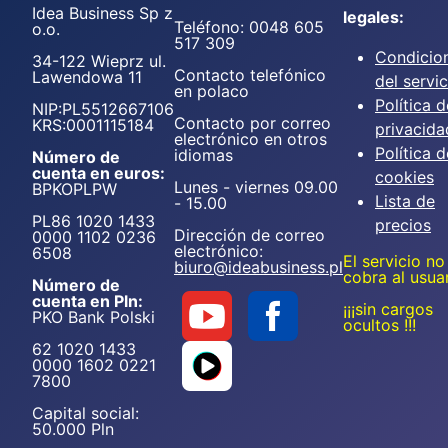
Idea Business Sp z
legales:
Teléfono: 0048 605
o.o.
517 309
Condicio
34-122 Wieprz ul.
Contacto telefónico
Lawendowa 11
del servic
en polaco
Política d
NIP:PL5512667106
Contacto por correo
KRS:0001115184
privacida
electrónico en otros
Política d
idiomas
Número de
cuenta en euros:
cookies
Lunes - viernes 09.00
BPKOPLPW
Lista de
- 15.00
PL86 1020 1433
precios
Dirección de correo
0000 1102 0236
electrónico:
6508
El servicio no
biuro@ideabusiness.pl
cobra al usua
Número de
cuenta en Pln:
¡¡¡sin cargos
PKO Bank Polski
ocultos !!!
62 1020 1433
0000 1602 0221
7800
Capital social:
50.000 Pln