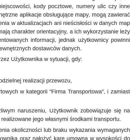
ejscowości, kody pocztowe, numery ulic czy inne
nętrzne aplikacje obsługujące mapy, mogą zawierać
ienia w aktualizacjach ani nieścisłości w danych map
ją charakter orientacyjny, a ich wykorzystanie leży
entowanych informacji, jednak użytkownicy powinni
a zewnętrznych dostawców danych.
rzez Użytkownika w sytuacji, gdy:
dzielnej realizacji przewozu,
towych w kategorii "Firma Transportowa", i zamiast
liwym naruszeniu, Użytkownik zobowiązuje się na
 realizowane jego własnymi środkami transportu.
enia okoliczności lub braku wykazania wymaganych
kownika oraz nałożyć karę umowną w wysokości do