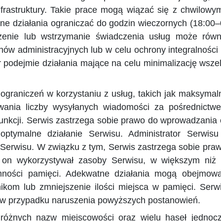
nfrastruktury. Takie prace mogą wiązać się z chwilow
ane działania ograniczać do godzin wieczornych (18:0
enie lub wstrzymanie świadczenia usług może równi
ów administracyjnych lub w celu ochrony integralnośc
r podejmie działania mające na celu minimalizację wsz
ograniczeń w korzystaniu z usług, takich jak maksymal
owania liczby wysyłanych wiadomości za pośrednictw
nkcji. Serwis zastrzega sobie prawo do wprowadzania o
 optymalne działanie Serwisu. Administrator Serwi
 Serwisu. W związku z tym, Serwis zastrzega sobie pra
e on wykorzystywał zasoby Serwisu, w większym niż n
mności pamięci. Adekwatne działania mogą obejmować
kom lub zmniejszenie ilości miejsca w pamięci. Ser
 w przypadku naruszenia powyższych postanowień.
różnych nazw miejscowości oraz wielu haseł jednocze