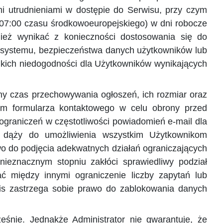
ymi utrudnieniami w dostępie do Serwisu, przy czym
0–07:00 czasu środkowoeuropejskiego) w dni robocze
eż wynikać z konieczności dostosowania się do
i systemu, bezpieczeństwa danych użytkowników lub
elkich niedogodności dla Użytkowników wynikających
ny czas przechowywania ogłoszeń, ich rozmiar oraz
em formularza kontaktowego w celu obrony przed
graniczeń w częstotliwości powiadomień e-mail dla
su dąży do umożliwienia wszystkim Użytkownikom
wo do podjęcia adekwatnych działań ograniczających
ieznacznym stopniu zakłóci sprawiedliwy podział
 między innymi ograniczenie liczby zapytań lub
wis zastrzega sobie prawo do zablokowania danych
śnie. Jednakże Administrator nie gwarantuje, że