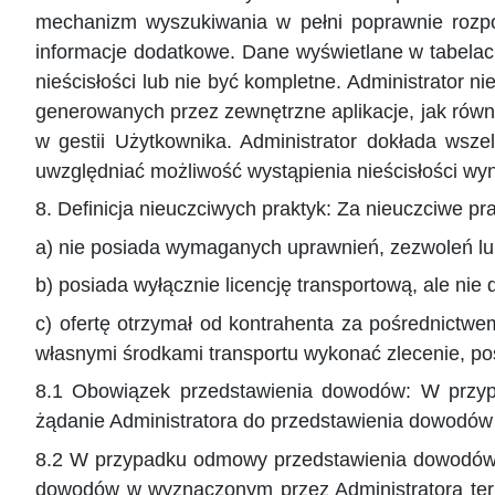
mechanizm wyszukiwania w pełni poprawnie rozpo
informacje dodatkowe. Dane wyświetlane w tabelac
nieścisłości lub nie być kompletne. Administrator n
generowanych przez zewnętrzne aplikacje, jak równi
w gestii Użytkownika. Administrator dokłada wsze
uwzględniać możliwość wystąpienia nieścisłości wy
8. Definicja nieuczciwych praktyk: Za nieuczciwe p
a) nie posiada wymaganych uprawnień, zezwoleń lub 
b) posiada wyłącznie licencję transportową, ale ni
c) ofertę otrzymał od kontrahenta za pośrednictwe
własnymi środkami transportu wykonać zlecenie, p
8.1 Obowiązek przedstawienia dowodów: W przypa
żądanie Administratora do przedstawienia dowodów 
8.2 W przypadku odmowy przedstawienia dowodów, 
dowodów w wyznaczonym przez Administratora ter