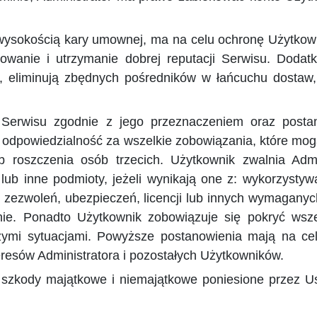
z wysokością kary umownej, ma na celu ochronę Użytkow
wanie i utrzymanie dobrej reputacji Serwisu. Dodat
h, eliminują zbędnych pośredników w łańcuchu dostaw
z Serwisu zgodnie z jego przeznaczeniem oraz posta
odpowiedzialność za wszelkie zobowiązania, które mogą
b roszczenia osób trzecich. Użytkownik zwalnia Adm
lub inne podmioty, jeżeli wynikają one z: wykorzyst
 zezwoleń, ubezpieczeń, licencji lub innych wymagany
ie. Ponadto Użytkownik zobowiązuje się pokryć wsze
ymi sytuacjami. Powyższe postanowienia mają na cel
resów Administratora i pozostałych Użytkowników.
szkody majątkowe i niemajątkowe poniesione przez Us