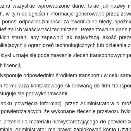
zna wszystkie wprowadzone dane, takie jak nazwy mi
h, w tym odległości i informacje generowane przez zew
ie ponosi odpowiedzialności za ewentualne błędy, opóźn
eż za ich właściwości techniczne. Prezentowane dane ma
lkich starań, aby zapewnić jak najwyższą jakość prez
nikających z ograniczeń technologicznych lub działani
raktyki uznaje się podejmowanie zleceń transportowych p
licencji,
e dysponuje odpowiednim środkiem transportu w celu samo
m formularza kontaktowego skierowaną do firm transpor
osługuje się podwykonawcami.
dku powzięcia informacji przez Administratora o moż
potwierdzających, że wykonane zlecenie przewozu było
przesłania materiału niewystarczającego do potwierdz
minie, Administrator ma prawo zablokować konto Użyt