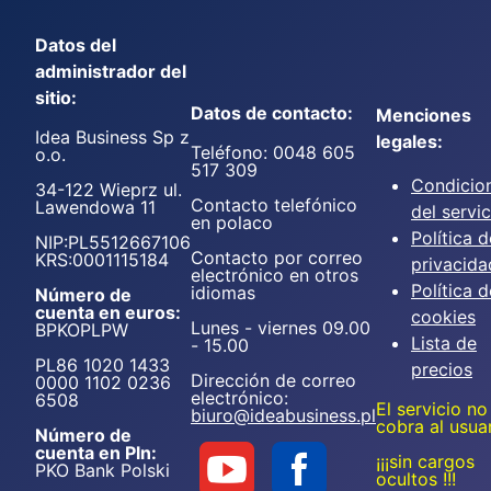
Datos del
administrador del
sitio:
Datos de contacto:
Menciones
Idea Business Sp z
legales:
Teléfono: 0048 605
o.o.
517 309
Condicio
34-122 Wieprz ul.
Contacto telefónico
Lawendowa 11
del servic
en polaco
Política d
NIP:PL5512667106
Contacto por correo
KRS:0001115184
privacida
electrónico en otros
Política d
idiomas
Número de
cuenta en euros:
cookies
Lunes - viernes 09.00
BPKOPLPW
Lista de
- 15.00
PL86 1020 1433
precios
Dirección de correo
0000 1102 0236
electrónico:
6508
El servicio no
biuro@ideabusiness.pl
cobra al usua
Número de
cuenta en Pln:
¡¡¡sin cargos
PKO Bank Polski
ocultos !!!