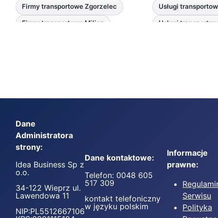
Firmy transportowe Zgorzelec
Usługi transporto
Firmy transportowe Milicz
Usługi transportow
Dane
Administratora
strony:
Informacje
Dane kontaktowe:
Idea Business Sp z
prawne:
o.o.
Telefon: 0048 605
517 309
Regulami
34-122 Wieprz ul.
Lawendowa 11
Serwisu
kontakt telefoniczny
w języku polskim
Polityka
NIP:PL5512667106