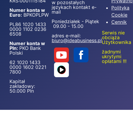
KRS:0001115184
Prywatno
w pozostałych
językach kontakt e-
Polityka
Numer konta w
mail
Euro:
BPKOPLPW
Cookie
Poniedziałek - Piątek
Cennik
PL86 1020 1433
09.00 - 15.00
0000 1102 0236
Serwis nie
6508
adres e-mail:
obciąża
biuro@ideabusiness.pl
Użytkownika
Numer konta w
Pln:
PKO Bank
żadnymi
Polski
ukrytymi
opłatami !!!
62 1020 1433
0000 1602 0221
7800
Kapitał
zakładowy:
50.000 Pln