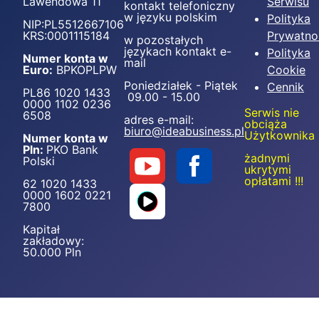
Lawendowa 11
Serwisu
kontakt telefoniczny
w języku polskim
Polityka
NIP:PL5512667106
KRS:0001115184
Prywatno
w pozostałych
językach kontakt e-
Polityka
Numer konta w
mail
Euro:
BPKOPLPW
Cookie
Poniedziałek - Piątek
Cennik
PL86 1020 1433
09.00 - 15.00
0000 1102 0236
Serwis nie
6508
adres e-mail:
obciąża
biuro@ideabusiness.pl
Użytkownika
Numer konta w
Pln:
PKO Bank
żadnymi
Polski
ukrytymi
opłatami !!!
62 1020 1433
0000 1602 0221
7800
Kapitał
zakładowy:
50.000 Pln