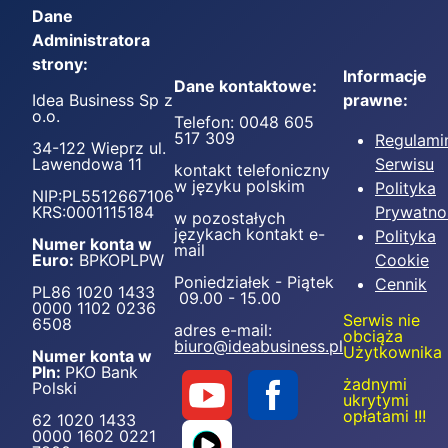
Dane
Administratora
strony:
Informacje
Dane kontaktowe:
Idea Business Sp z
prawne:
o.o.
Telefon: 0048 605
517 309
Regulami
34-122 Wieprz ul.
Lawendowa 11
Serwisu
kontakt telefoniczny
w języku polskim
Polityka
NIP:PL5512667106
KRS:0001115184
Prywatno
w pozostałych
językach kontakt e-
Polityka
Numer konta w
mail
Euro:
BPKOPLPW
Cookie
Poniedziałek - Piątek
Cennik
PL86 1020 1433
09.00 - 15.00
0000 1102 0236
Serwis nie
6508
adres e-mail:
obciąża
biuro@ideabusiness.pl
Użytkownika
Numer konta w
Pln:
PKO Bank
żadnymi
Polski
ukrytymi
opłatami !!!
62 1020 1433
0000 1602 0221