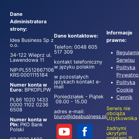
Dane
Administratora
strony:
Informacje
Dane kontaktowe:
Idea Business Sp z
prawne:
o.o.
Telefon: 0048 605
517 309
Regulami
34-122 Wieprz ul.
Lawendowa 11
Serwisu
kontakt telefoniczny
w języku polskim
Polityka
NIP:PL5512667106
KRS:0001115184
Prywatno
w pozostałych
językach kontakt e-
Polityka
Numer konta w
mail
Euro:
BPKOPLPW
Cookie
Poniedziałek - Piątek
Cennik
PL86 1020 1433
09.00 - 15.00
0000 1102 0236
Serwis nie
6508
adres e-mail:
obciąża
biuro@ideabusiness.pl
Użytkownika
Numer konta w
Pln:
PKO Bank
żadnymi
Polski
ukrytymi
opłatami !!!