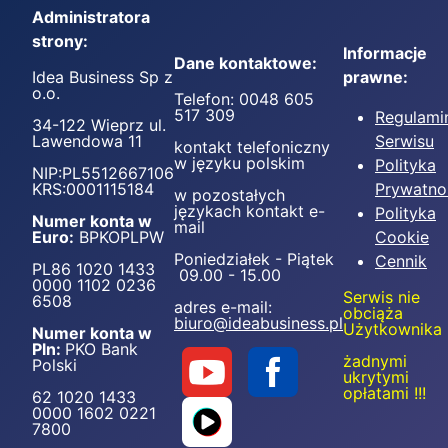
Administratora
strony:
Informacje
Dane kontaktowe:
Idea Business Sp z
prawne:
o.o.
Telefon: 0048 605
517 309
Regulami
34-122 Wieprz ul.
Lawendowa 11
Serwisu
kontakt telefoniczny
w języku polskim
Polityka
NIP:PL5512667106
KRS:0001115184
Prywatno
w pozostałych
językach kontakt e-
Polityka
Numer konta w
mail
Euro:
BPKOPLPW
Cookie
Poniedziałek - Piątek
Cennik
PL86 1020 1433
09.00 - 15.00
0000 1102 0236
Serwis nie
6508
adres e-mail:
obciąża
biuro@ideabusiness.pl
Użytkownika
Numer konta w
Pln:
PKO Bank
żadnymi
Polski
ukrytymi
opłatami !!!
62 1020 1433
0000 1602 0221
7800