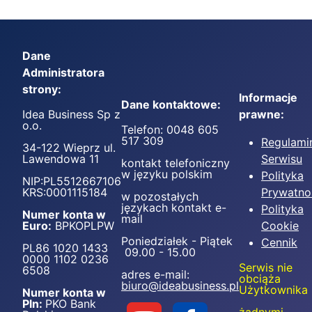
Dane
Administratora
strony:
Informacje
Dane kontaktowe:
Idea Business Sp z
prawne:
o.o.
Telefon: 0048 605
517 309
Regulami
34-122 Wieprz ul.
Lawendowa 11
Serwisu
kontakt telefoniczny
w języku polskim
Polityka
NIP:PL5512667106
KRS:0001115184
Prywatno
w pozostałych
językach kontakt e-
Polityka
Numer konta w
mail
Euro:
BPKOPLPW
Cookie
Poniedziałek - Piątek
Cennik
PL86 1020 1433
09.00 - 15.00
0000 1102 0236
Serwis nie
6508
adres e-mail:
obciąża
biuro@ideabusiness.pl
Użytkownika
Numer konta w
Pln:
PKO Bank