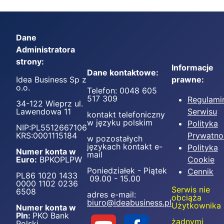
Dane
Administratora
strony:
Informacje
Dane kontaktowe:
Idea Business Sp z
prawne:
o.o.
Telefon: 0048 605
517 309
Regulami
34-122 Wieprz ul.
Lawendowa 11
Serwisu
kontakt telefoniczny
w języku polskim
Polityka
NIP:PL5512667106
KRS:0001115184
Prywatno
w pozostałych
językach kontakt e-
Polityka
Numer konta w
mail
Euro:
BPKOPLPW
Cookie
Poniedziałek - Piątek
Cennik
PL86 1020 1433
09.00 - 15.00
0000 1102 0236
Serwis nie
6508
adres e-mail:
obciąża
biuro@ideabusiness.pl
Użytkownika
Numer konta w
Pln:
PKO Bank
żadnymi
Polski