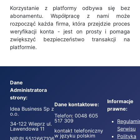
Korzystanie z platformy odbywa się bez
abonamentu. Współpracę z nami może
rozpocząć każda firma, która przejdzie proces
weryfikacji konta - jest on prosty i pomaga
zwiększyć bezpieczeństwo transakcji na
platformie.
Dane
Administratora
strony:
Informacje
Dane kontaktowe:
Idea Business Sp z
prawne:
o.o.
Telefon: 0048 605
517 309
Regulami
34-122 Wieprz ul.
Lawendowa 11
Serwisu
kontakt telefoniczny
w języku polskim
Polityka
NIP:PL5512667106