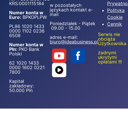
KRS:0001115184
Prywatno
w pozostałych
językach kontakt e-
Polityka
Numer konta w
mail
Euro:
BPKOPLPW
Cookie
Poniedziałek - Piątek
Cennik
PL86 1020 1433
09.00 - 15.00
0000 1102 0236
Serwis nie
6508
adres e-mail:
obciąża
biuro@ideabusiness.pl
Użytkownika
Numer konta w
Pln:
PKO Bank
żadnymi
Polski
ukrytymi
opłatami !!!
62 1020 1433
0000 1602 0221
7800
Kapitał
zakładowy:
50.000 Pln